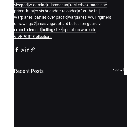
viveport
vr gaming
ruinsmagus
fracked
vox machinae
primal hunt
crisis brigade 2 reloaded
after the fall
warplanes: battles over pacific
warplanes: ww1 fighters
ultrawings 2
crisis vrigade
hard bullet
iron guard vr
crunch element
boiling steel
operation warcade
VIVEPORT Collections
See All
Recent Posts