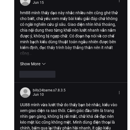
Jun 15
hm88
 mình thấy dạo này nhắc nhiều nên cũng ghé thử 
cho biết, chủ yếu xem mấy bài kiểu giải đáp chứ không 
có ngồi nghiên cứu gì sâu. Giao diện nhìn khá thoáng, 
chia nội dung theo từng khối nên lướt nhanh vẫn nắm 
được ý, không bị ngợp chữ. Có đoạn họ nói về cơ chế 
minh bạch kiểu dùng thuật toán ngẫu nhiên được bên 
kiểm định, đọc thấy trình bày thẳng thắn nên ít nhất 
cũng…
Show More
Like
Reply
billy24barne.s7.8.3.5
Jun 10
UU88
 mình vừa lướt thử do thấy bạn bè nhắc, kiểu vào 
xem giao diện ra sao thôi. Cảm giác đầu tiên là trang 
nhìn gọn gàng, không bị rối mắt, chữ khá dễ đọc nên 
kéo một lúc cũng không mệt. Mình dùng điện thoại là 
chính, bấm qua lại thấy phản hồi nhanh, ít gặp kiểu 