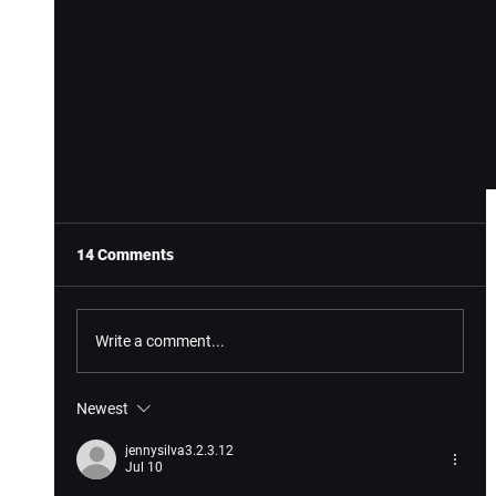
14 Comments
Write a comment...
Newest
VIVEPORT Infinity: Cockpit Collection
jennysilva3.2.3.12
Jul 10