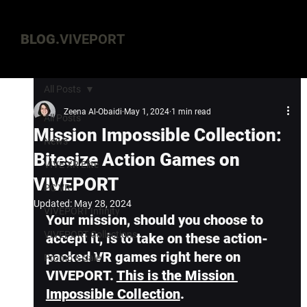
BLOG.
VIVEPORT
All Posts
Zeena Al-Obaidi
May 1, 2024
1 min read
All Posts
Mission Impossible Collection:
News
Bitesize Action Games on
VIVE XR Elite
VIVEPORT
PC VR
Updated:
May 28, 2024
VIVEPORT Infinity
Your mission, should you choose to 
VIVEPORT Collections
accept it, is to take on these action-
packed VR games right here on 
Promo & Sale
VIVEPORT. 
This is the Mission 
Impossible Collection
.