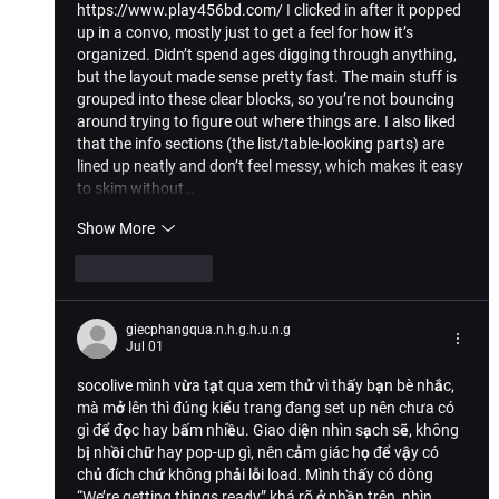
https://www.play456bd.com/
 I clicked in after it popped 
up in a convo, mostly just to get a feel for how it’s 
organized. Didn’t spend ages digging through anything, 
but the layout made sense pretty fast. The main stuff is 
grouped into these clear blocks, so you’re not bouncing 
around trying to figure out where things are. I also liked 
that the info sections (the list/table-looking parts) are 
lined up neatly and don’t feel messy, which makes it easy 
to skim without…
Show More
Like
Reply
giecphangqua.n.h.g.h.u.n.g
Jul 01
socolive
 mình vừa tạt qua xem thử vì thấy bạn bè nhắc, 
mà mở lên thì đúng kiểu trang đang set up nên chưa có 
gì để đọc hay bấm nhiều. Giao diện nhìn sạch sẽ, không 
bị nhồi chữ hay pop-up gì, nên cảm giác họ để vậy có 
chủ đích chứ không phải lỗi load. Mình thấy có dòng 
“We’re getting things ready” khá rõ ở phần trên, nhìn 