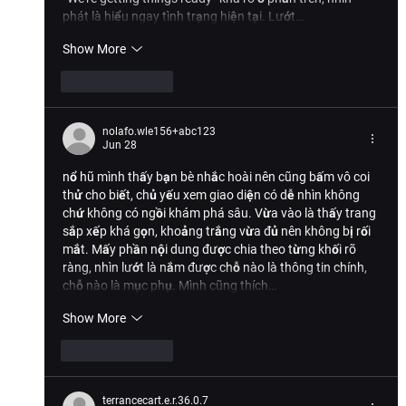
phát là hiểu ngay tình trạng hiện tại. Lướt…
Show More
Like
Reply
nolafo.wle156+abc123
Jun 28
nổ hũ
 mình thấy bạn bè nhắc hoài nên cũng bấm vô coi 
thử cho biết, chủ yếu xem giao diện có dễ nhìn không 
chứ không có ngồi khám phá sâu. Vừa vào là thấy trang 
sắp xếp khá gọn, khoảng trắng vừa đủ nên không bị rối 
mắt. Mấy phần nội dung được chia theo từng khối rõ 
ràng, nhìn lướt là nắm được chỗ nào là thông tin chính, 
chỗ nào là mục phụ. Mình cũng thích…
Show More
Like
Reply
terrancecart.e.r.36.0.7