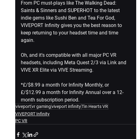
From PC must-plays like 
The Walking Dead: 
Saints & Sinners
 and 
SUPERHOT
 to the latest 
indie gems like 
Sushi Ben
 and 
Tea For God
, 
VIVEPORT Infinity gives you the best reason to 
keep returning to your headset time and time 
again.
Oh, and it's compatible with all major PC VR 
headsets, including Meta Quest 2/3 via Link and 
VIVE XR Elite via VIVE Streaming. 
*£/$8.99 a month for Infinity Monthly, or 
£/$12.99 a month for Infinity Annual over a 12-
month subscription period. 
viveport
vr gaming
viveport infinity
Tin Hearts VR
VIVEPORT Infinity
PC VR