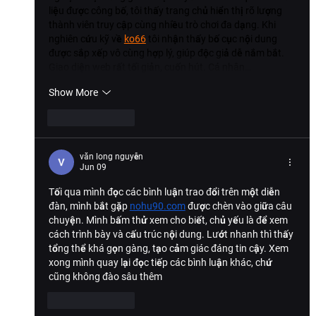
liệu được công bố, tôi thấy trang chủ hiển thị rõ lượng 
thành viên truy cập cùng nhiều trò chơi đa dạng. Khi 
nghiên cứu kỹ về 
ko66
 tôi nhận thấy bố cục nội dung 
được sắp xếp vô cùng hợp lý, giúp độc giả dễ nắm bắt. 
Giao diện web rất tối giản, cuốn hút. Cá nhân…
Show More
Like
Reply
văn long nguyễn
Jun 09
Tối qua mình đọc các bình luận trao đổi trên một diễn 
đàn, mình bắt gặp 
nohu90.com
 được chèn vào giữa câu 
chuyện. Mình bấm thử xem cho biết, chủ yếu là để xem 
cách trình bày và cấu trúc nội dung. Lướt nhanh thì thấy 
tổng thể khá gọn gàng, tạo cảm giác đáng tin cậy. Xem 
xong mình quay lại đọc tiếp các bình luận khác, chứ 
cũng không đào sâu thêm
Like
Reply