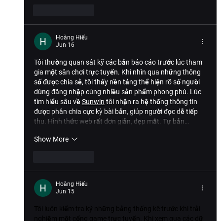
Like
Reply
Hoàng Hiếu
Jun 16
Tôi thường quan sát kỹ các bản báo cáo trước lúc tham 
gia một sân chơi trực tuyến. Khi nhìn qua những thông 
số được chia sẻ, tôi thấy nền tảng thể hiện rõ số người 
dùng đăng nhập cùng nhiều sản phẩm phong phú. Lúc 
tìm hiểu sâu về 
Sunwin
 tôi nhận ra hệ thống thông tin 
được phân chia cực kỳ bài bản, giúp người đọc dễ tiếp 
thu. Hình thức web rất đơn giản, đẹp mắt. Tự bản…
Show More
Like
Reply
Hoàng Hiếu
Jun 15
Tôi luôn kiểm tra kỹ những bảng thống kê trước khi trải 
nghiệm một cổng game trực tuyến. Khi xem qua các dữ 