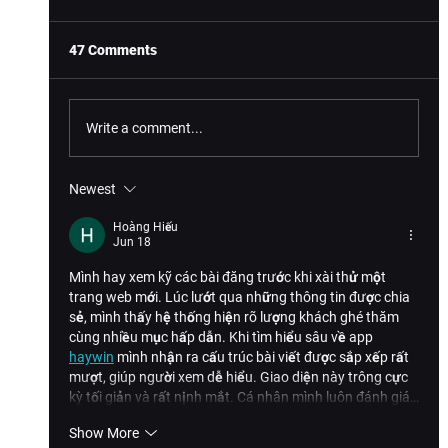
47 Comments
Write a comment...
What's New on VIVEPORT: Winter 2023
Newest
Hoàng Hiếu
Jun 18
Mình hay xem kỹ các bài đăng trước khi xài thử một 
trang web mới. Lúc lướt qua những thông tin được chia 
sẻ, mình thấy hệ thống hiện rõ lượng khách ghé thăm 
cùng nhiều mục hấp dẫn. Khi tìm hiểu sâu về app
haywin
mình nhận ra cấu trúc bài viết được sắp xếp rất 
mượt, giúp người xem dễ hiểu. Giao diện này trông cực 
kỳ tối giản và rất nịnh mắt. Cá nhân mình luôn đánh giá…
Show More