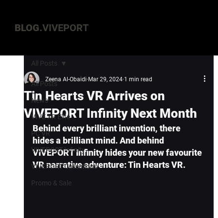
BLOG.
VIVEPORT
All Posts
Zeena Al-Obaidi
Mar 29, 2024
1 min read
All Posts
Tin Hearts VR Arrives on
News
VIVEPORT Infinity Next Month
VIVE XR Elite
Behind every brilliant invention, there 
PC VR
hides a brilliant mind. And behind 
VIVEPORT Infinity
VIVEPORT Infinity hides your new favourite 
VR narrative adventure: Tin Hearts VR.
VIVEPORT Collections
Promo & Sale